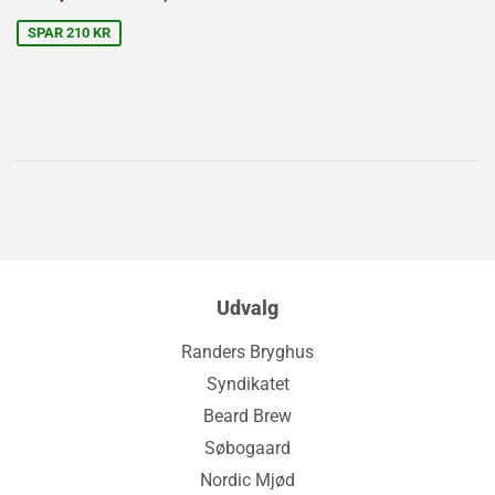
kr
SPAR 210 KR
Udvalg
Randers Bryghus
Syndikatet
Beard Brew
Søbogaard
Nordic Mjød