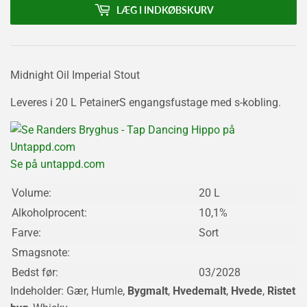
LÆG I INDKØBSKURV
Midnight Oil Imperial Stout
Leveres i 20 L PetainerS engangsfustage med s-kobling.
Se på untappd.com
Volume:
20 L
Alkoholprocent:
10,1%
Farve:
Sort
Smagsnote:
Bedst før:
03/2028
Indeholder: Gær, Humle,
Bygmalt
,
Hvedemalt
,
Hvede
,
Ristet