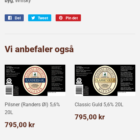
byg
, Whisky
Del
Del
Tweet
Tweet
Pin det
Pin
på
på
på
Facebook
Twitter
Pinterest
Vi anbefaler også
Pilsner (Randers Øl) 5,6%
Classic Guld 5,6% 20L
20L
Normalpris
795,00
795,00 kr
kr
Normalpris
795,00
795,00 kr
kr