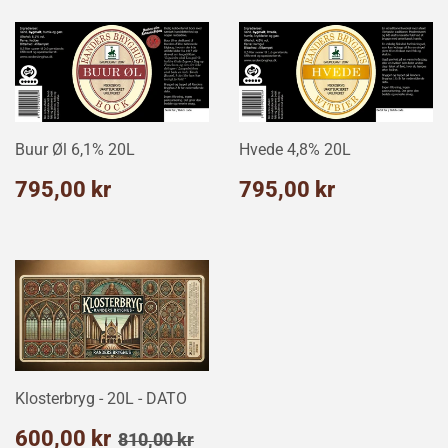
Buur Øl 6,1% 20L
Hvede 4,8% 20L
Normalpris
795,00
Normalpris
795,00
795,00 kr
795,00 kr
kr
kr
Klosterbryg - 20L - DATO
Udsalgspris
600,00
Normalpris
810,00 kr
600,00 kr
810,00 kr