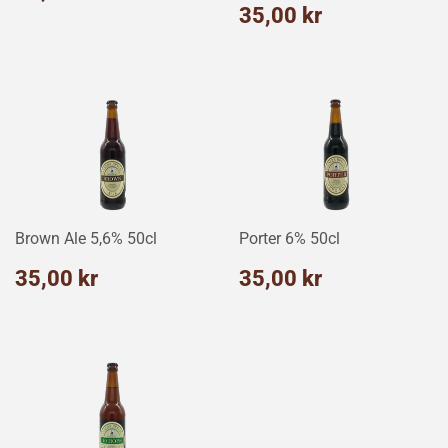
kr
Normalpris
35,00
35,00 kr
kr
Brown Ale 5,6% 50cl
Porter 6% 50cl
Normalpris
35,00
Normalpris
35,00
35,00 kr
35,00 kr
kr
kr