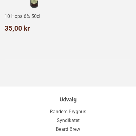
10 Hops 6% 50cl
Normalpris
35,00
35,00 kr
kr
Udvalg
Randers Bryghus
Syndikatet
Beard Brew