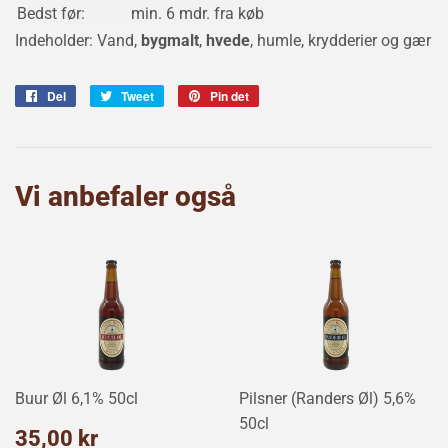
Bedst før:
min. 6 mdr. fra køb
Indeholder: Vand,
bygmalt
,
hvede
,
humle, krydderier og gær
Del
Del
Tweet
Tweet
Pin det
Pin
på
på
på
Facebook
Twitter
Pinterest
Vi anbefaler også
Buur Øl 6,1% 50cl
Pilsner (Randers Øl) 5,6%
50cl
Normalpris
35,00
35,00 kr