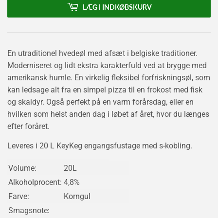
LÆG I INDKØBSKURV
En utraditionel hvedeøl med afsæt i belgiske traditioner.
Moderniseret og lidt ekstra karakterfuld ved at brygge med
amerikansk humle. En virkelig fleksibel forfriskningsøl, som
kan ledsage alt fra en simpel pizza til en frokost med fisk
og skaldyr. Også perfekt på en varm forårsdag, eller en
hvilken som helst anden dag i løbet af året, hvor du længes
efter foråret.
Leveres i 20 L KeyKeg engangsfustage med s-kobling.
Volume:
20L
Alkoholprocent:
4,8%
Farve:
Korngul
Smagsnote: