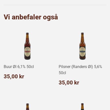
Facebook
Twitter
Pinterest
Vi anbefaler også
Buur Øl 6,1% 50cl
Pilsner (Randers Øl) 5,6%
50cl
Normalpris
35,00
35,00 kr
kr
Normalpris
35,00
35,00 kr
kr