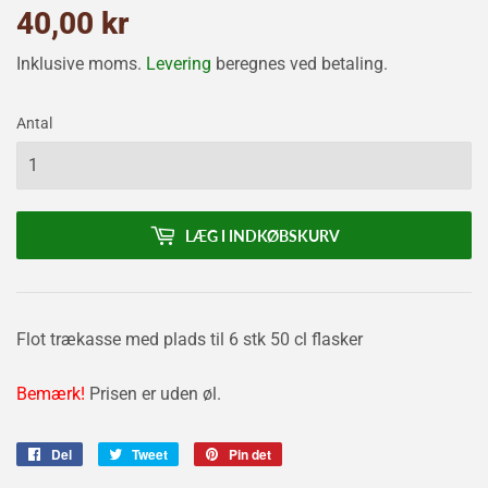
40,00 kr
40,00
kr
Inklusive moms.
Levering
beregnes ved betaling.
Antal
LÆG I INDKØBSKURV
Flot trækasse med plads til 6 stk 50 cl flasker
Bemærk!
Prisen er uden øl.
Del
Del
Tweet
Tweet
Pin det
Pin
på
på
på