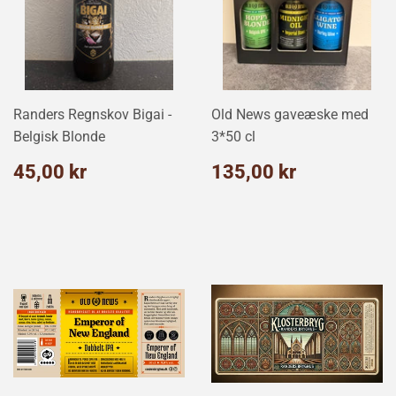
Randers Regnskov Bigai -
Old News gaveæske med
Belgisk Blonde
3*50 cl
Normalpris
45,00
Normalpris
135,00
45,00 kr
135,00 kr
kr
kr