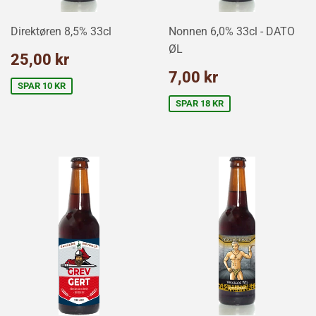
Direktøren 8,5% 33cl
Nonnen 6,0% 33cl - DATO
ØL
Udsalgspris
25,00
25,00 kr
kr
Udsalgspris
7,00
7,00 kr
kr
SPAR 10 KR
SPAR 18 KR