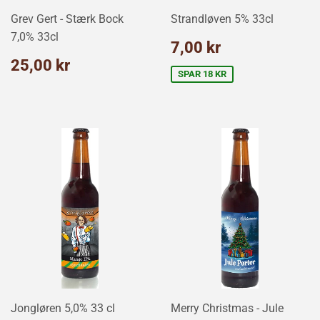
Grev Gert - Stærk Bock
Strandløven 5% 33cl
7,0% 33cl
Udsalgspris
7,00
7,00 kr
kr
Normalpris
25,00
25,00 kr
kr
SPAR 18 KR
Jongløren 5,0% 33 cl
Merry Christmas - Jule