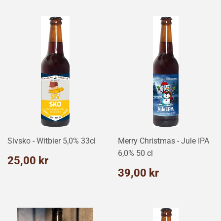
Sivsko - Witbier 5,0% 33cl
Merry Christmas - Jule IPA
6,0% 50 cl
Normalpris
25,00
25,00 kr
kr
Normalpris
39,00
39,00 kr
kr