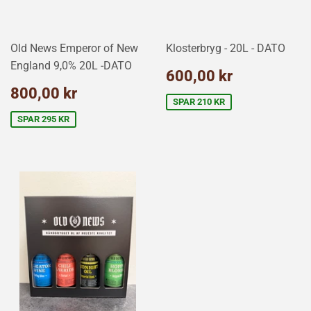
Old News Emperor of New
Klosterbryg - 20L - DATO
England 9,0% 20L -DATO
Udsalgspris
600,00
600,00 kr
kr
Udsalgspris
800,00
800,00 kr
kr
SPAR 210 KR
SPAR 295 KR