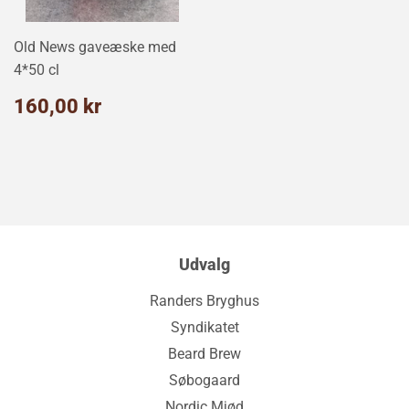
Old News gaveæske med
4*50 cl
Normalpris
160,00
160,00 kr
kr
Udvalg
Randers Bryghus
Syndikatet
Beard Brew
Søbogaard
Nordic Mjød