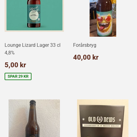
Lounge Lizard Lager 33 cl
Forårsbryg
4,8%
Normalpris
40,00
40,00 kr
kr
Udsalgspris
5,00
5,00 kr
kr
SPAR 29 KR