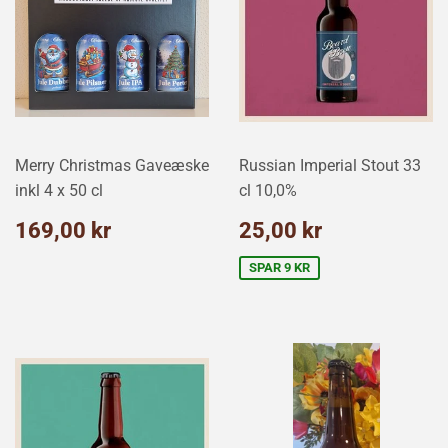
Merry Christmas Gaveæske
Russian Imperial Stout 33
inkl 4 x 50 cl
cl 10,0%
Normalpris
169,00
Udsalgspris
25,00
169,00 kr
25,00 kr
kr
kr
SPAR 9 KR