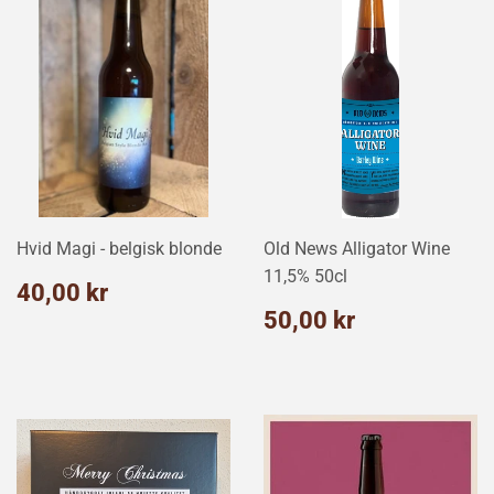
Hvid Magi - belgisk blonde
Old News Alligator Wine
11,5% 50cl
Normalpris
40,00
40,00 kr
kr
Normalpris
50,00
50,00 kr
kr