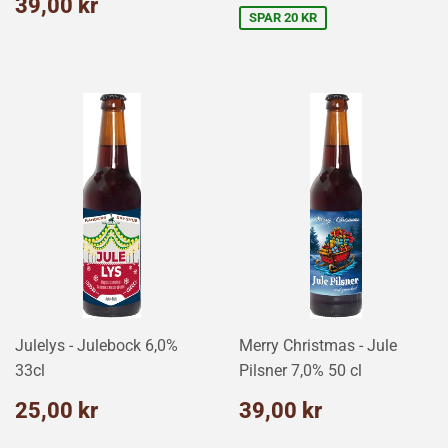
kr
Normalpris
39,00
39,00 kr
kr
SPAR 20 KR
Julelys - Julebock 6,0%
Merry Christmas - Jule
33cl
Pilsner 7,0% 50 cl
Normalpris
25,00
Normalpris
39,00
25,00 kr
39,00 kr
kr
kr