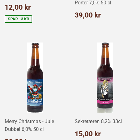
Porter 7,0% 50 cl
Udsalgspris
12,00
12,00 kr
kr
Normalpris
39,00
39,00 kr
kr
SPAR 13 KR
Merry Christmas - Jule
Sekretæren 8,2% 33cl
Dubbel 6,0% 50 cl
Udsalgspris
15,00
15,00 kr