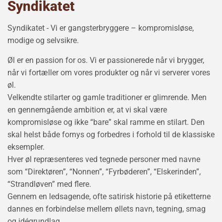
Syndikatet
Syndikatet - Vi er gangsterbryggere – kompromisløse,
modige og selvsikre.
Øl er en passion for os. Vi er passionerede når vi brygger,
når vi fortæller om vores produkter og når vi serverer vores
øl.
Velkendte stilarter og gamle traditio­ner­ er glimrende. Men
en gennemgående ambition er, at vi skal være
kompromisløse og ikke “bare” skal ramme en stilart. Den
skal helst både fornys og forbedres i forhold til de klassiske
eksempler.
Hver øl repræsenteres ved tegnede personer med navne
som “Direktøren”, “Nonnen”, “Fyrbøderen”, “Elskerinden”,
“Strandløven” med flere.
Gennem en ledsagende, ofte satirisk historie på etiketter­ne
dannes en forbindelse mellem øllets navn, teg­ning, smag
og idégrundlag.