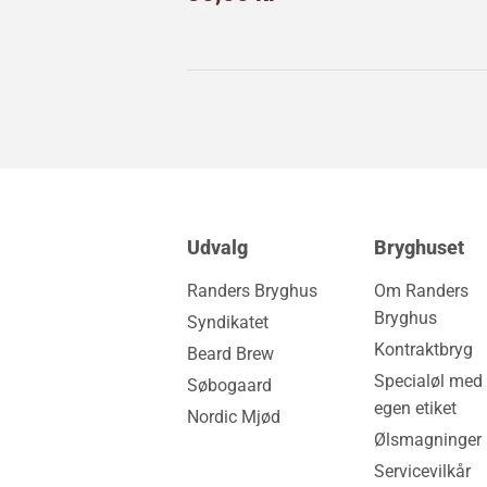
kr
Udvalg
Bryghuset
Randers Bryghus
Om Randers
Bryghus
Syndikatet
Kontraktbryg
Beard Brew
Specialøl med 
Søbogaard
egen etiket
Nordic Mjød
Ølsmagninger
Servicevilkår