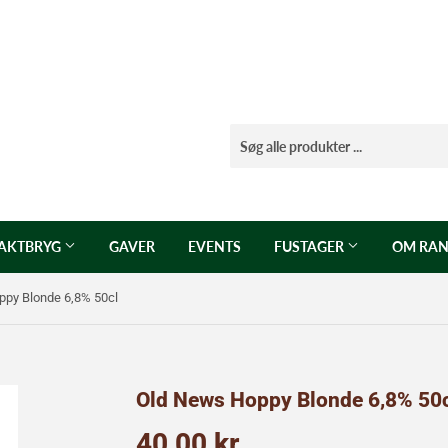
AKTBRYG
GAVER
EVENTS
FUSTAGER
OM RAN
py Blonde 6,8% 50cl
Old News Hoppy Blonde 6,8% 50
40,00 kr
40,00