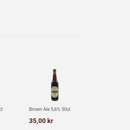
cl
Brown Ale 5,6% 50cl
ris
5,00
Normalpris
35,00
35,00 kr
r
kr