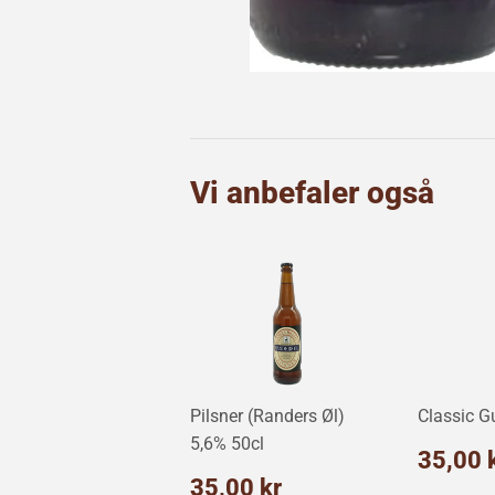
Vi anbefaler også
Pilsner (Randers Øl)
Classic G
5,6% 50cl
Norm
35,00 
Normalpris
35,00
35,00 kr