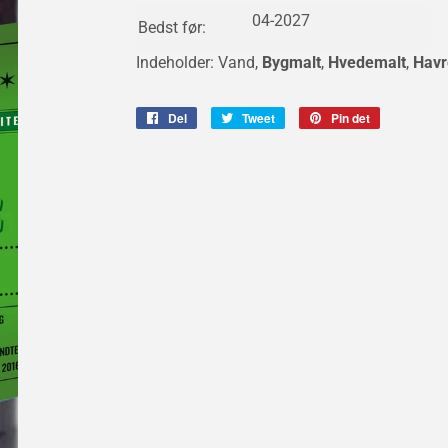
04-2027
Bedst før:
Indeholder: Vand,
Bygmalt
,
Hvedemalt
,
Havr
Del
Del
Tweet
Tweet
Pin det
Pin
på
på
på
Facebook
Twitter
Pinterest