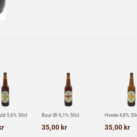
uld 5,6% 50cl
Buur Øl 6,1% 50cl
Hvede 4,8% 50
alpris
35,00
Normalpris
35,00
Normalp
3
kr
35,00 kr
35,00 kr
kr
kr
k