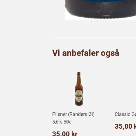
Vi anbefaler også
Pilsner (Randers Øl)
Classic G
5,6% 50cl
Norm
35,00 
Normalpris
35,00
35,00 kr