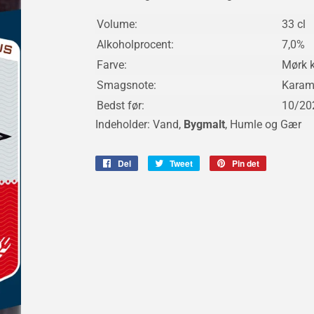
Volume:
33 cl
Alkoholprocent:
7,0%
Farve:
Mørk 
Smagsnote:
Karam
Bedst før:
10/20
Indeholder: Vand,
Bygmalt
,
Humle og Gær
Del
Del
Tweet
Tweet
Pin det
Pin
på
på
på
Facebook
Twitter
Pinterest