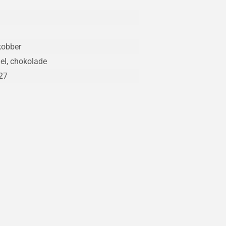
kobber
el, chokolade
27