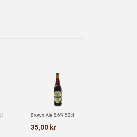
cl
Brown Ale 5,6% 50cl
ris
5,00
Normalpris
35,00
35,00 kr
r
kr