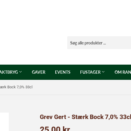
AKTBRYG
GAVER
EVENTS
FUSTAGER
OM RAN
Stærk Bock 7,0% 33cl
Grev Gert - Stærk Bock 7,0% 33c
25,00 kr
25,00