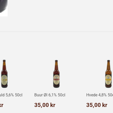
uld 5,6% 50cl
Buur Øl 6,1% 50cl
Hvede 4,8% 50
alpris
35,00
Normalpris
35,00
Normalp
3
kr
35,00 kr
35,00 kr
kr
kr
k