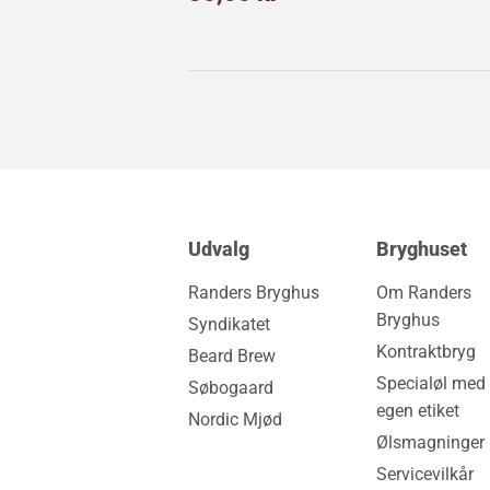
kr
Udvalg
Bryghuset
Randers Bryghus
Om Randers
Bryghus
Syndikatet
Kontraktbryg
Beard Brew
Specialøl med 
Søbogaard
egen etiket
Nordic Mjød
Ølsmagninger
Servicevilkår