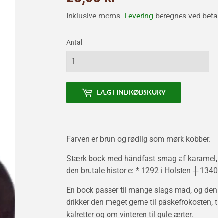
kr
Inklusive moms.
Levering
beregnes ved betal
Antal
LÆG I INDKØBSKURV
Farven er brun og rødlig som mørk kobber.
Stærk bock med håndfast smag af karamel, et
den brutale historie: * 1292 i Holsten ┼ 1340
En bock passer til mange slags mad, og den e
drikker den meget gerne til påskefrokosten, ti
kålretter og om vinteren til gule ærter.