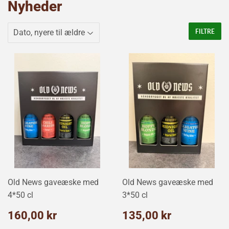
Nyheder
FILTRE
Old News gaveæske med
Old News gaveæske med
4*50 cl
3*50 cl
Normalpris
160,00
Normalpris
135,00
160,00 kr
135,00 kr
kr
kr