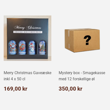
Merry Christmas Gaveæske
Mystery box - Smagekasse
inkl 4 x 50 cl
med 12 forskellige øl
Normalpris
169,00
Normalpris
350,00
169,00 kr
350,00 kr
kr
kr