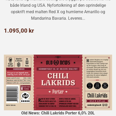
både Irland og USA. Nyfortolkning af den oprindelige
opskrift med malten Red X og humlerne Amarillo og
Mandarina Bavaria. Leveres...
Normalpris
1.095,00
1.095,00 kr
kr
Old News: Chili Lakrids Porter 6,0% 20L