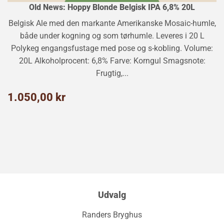
Old News: Hoppy Blonde Belgisk IPA 6,8% 20L
Belgisk Ale med den markante Amerikanske Mosaic-humle,
både under kogning og som tørhumle. Leveres i 20 L
Polykeg engangsfustage med pose og s-kobling. Volume:
20L Alkoholprocent: 6,8% Farve: Korngul Smagsnote:
Frugtig,...
Normalpris
1.050,00
1.050,00 kr
kr
Udvalg
Randers Bryghus