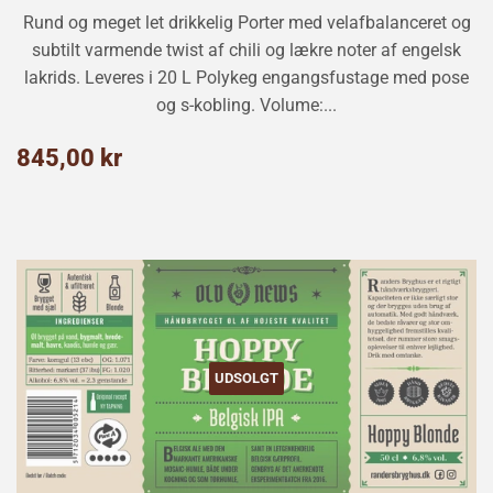
Rund og meget let drikkelig Porter med velafbalanceret og
subtilt varmende twist af chili og lækre noter af engelsk
lakrids. Leveres i 20 L Polykeg engangsfustage med pose
og s-kobling. Volume:...
Normalpris
845,00
845,00 kr
kr
UDSOLGT