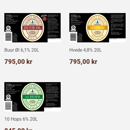
Buur Øl 6,1% 20L
Hvede 4,8% 20L
Normalpris
795,00
Normalpris
795,00
795,00 kr
795,00 kr
kr
kr
10 Hops 6% 20L