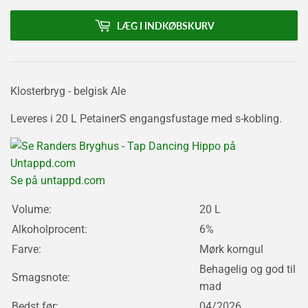
LÆG I INDKØBSKURV
Klosterbryg - belgisk Ale
Leveres i 20 L PetainerS engangsfustage med s-kobling.
Se på untappd.com
Volume:
20 L
Alkoholprocent:
6%
Farve:
Mørk korngul
Behagelig og god til
Smagsnote:
mad
Bedst før:
04/2026