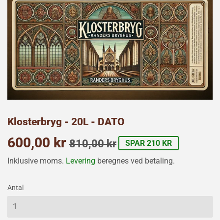
Klosterbryg - 20L - DATO
600,00 kr
Normalpris
810,00
Udsalgspris
600,00
810,00 kr
SPAR 210 KR
kr
kr
Inklusive moms.
Levering
beregnes ved betaling.
Antal