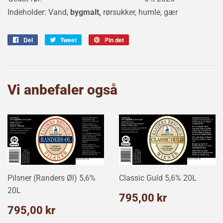
Indeholder: Vand,
bygmalt,
rørsukker, humle, gær
Del
Del
Tweet
Tweet
Pin det
Pin
på
på
på
Facebook
Twitter
Pinterest
Vi anbefaler også
Pilsner (Randers Øl) 5,6%
Classic Guld 5,6% 20L
20L
Normalpris
795,00
795,00 kr
kr
Normalpris
795,00
795,00 kr
kr