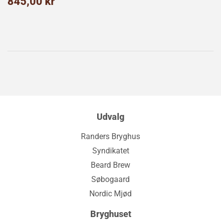
Normalpris
845,00
845,00 kr
kr
Udvalg
Randers Bryghus
Syndikatet
Beard Brew
Søbogaard
Nordic Mjød
Bryghuset