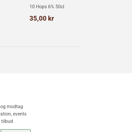
10 Hops 6% 50cl
ris
5,00
Normalpris
35,00
35,00 kr
r
kr
v og modtag
ation, events
 tilbud