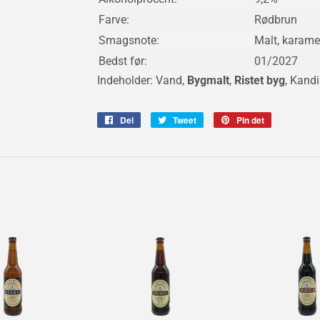
Farve:
Rødbrun
Smagsnote:
Malt, karamel
Bedst før:
01/2027
Indeholder: Vand,
Bygmalt
,
Ristet byg
,
Kandi
Del
Del
Tweet
Tweet
Pin det
Pin
på
på
på
Facebook
Twitter
Pinterest