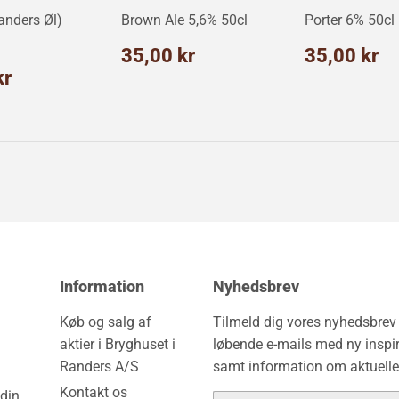
anders Øl)
Brown Ale 5,6% 50cl
Porter 6% 50cl
Normalpris
35,00
Normalp
3
35,00 kr
35,00 kr
kr
k
alpris
35,00
kr
kr
Information
Nyhedsbrev
Køb og salg af
Tilmeld dig vores nyhedsbre
aktier i Bryghuset i
løbende e-mails med ny inspir
Randers A/S
samt information om aktuelle
Kontakt os
din