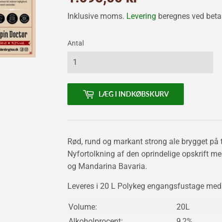
kr
Inklusive moms.
Levering
beregnes ved betal
Antal
LÆG I INDKØBSKURV
Rød, rund og markant strong ale brygget på t
Nyfortolkning af den oprindelige opskrift m
og Mandarina Bavaria.
Leveres i 20 L Polykeg engangsfustage med 
Volume:
20L
Alkoholprocent:
9,2%