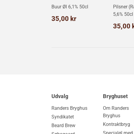
Buur Øl 6,1% 50cl
Pilsner (R
5,6% 50cl
Normalpris
35,00
35,00 kr
kr
Norm
35,00 
Udvalg
Bryghuset
Randers Bryghus
Om Randers
Bryghus
Syndikatet
Kontraktbryg
Beard Brew
Specialøl med 