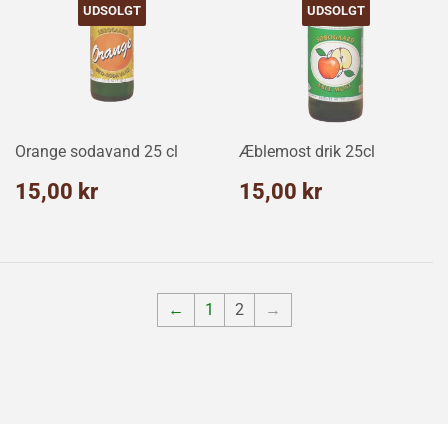
UDSOLGT
UDSOLGT
Orange sodavand 25 cl
Æblemost drik 25cl
Normalpris
15,00
Normalpris
15,00
15,00 kr
15,00 kr
kr
kr
←
1
2
→