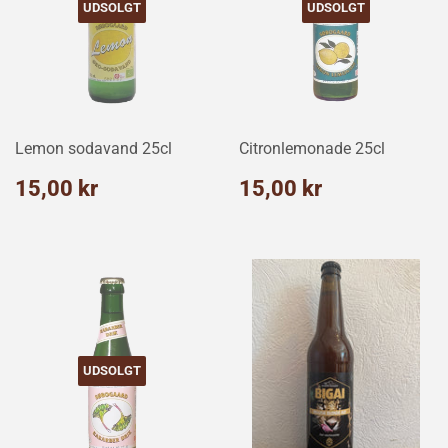
UDSOLGT
UDSOLGT
Lemon sodavand 25cl
Citronlemonade 25cl
Normalpris
15,00
Normalpris
15,00
15,00 kr
15,00 kr
kr
kr
UDSOLGT