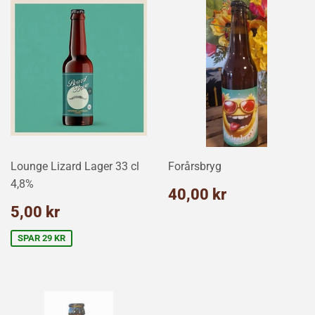
Lounge Lizard Lager 33 cl
Forårsbryg
4,8%
Normalpris
40,00
40,00 kr
kr
Udsalgspris
5,00
5,00 kr
kr
SPAR 29 KR