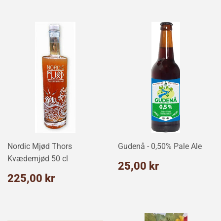
Nordic Mjød Thors
Gudenå - 0,50% Pale Ale
Kvædemjød 50 cl
Normalpris
25,00
25,00 kr
kr
Normalpris
225,00
225,00 kr
kr