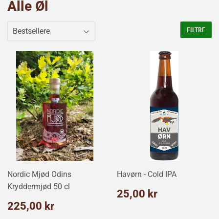
Alle Øl
FILTRE
Nordic Mjød Odins
Havørn - Cold IPA
Kryddermjød 50 cl
Normalpris
25,00
25,00 kr
kr
Normalpris
225,00
225,00 kr
kr