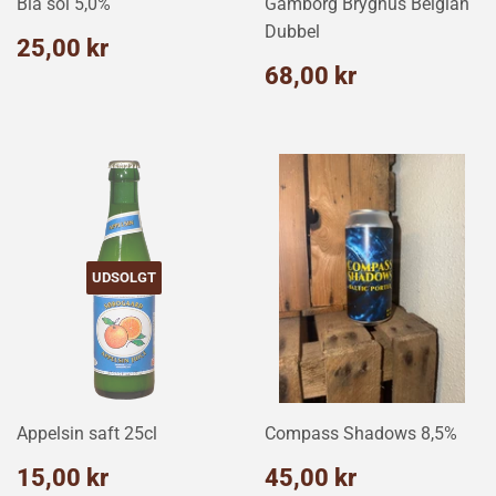
Blå sol 5,0%
Gamborg Bryghus Belgian
Dubbel
Normalpris
25,00
25,00 kr
kr
Normalpris
68,00
68,00 kr
kr
UDSOLGT
Appelsin saft 25cl
Compass Shadows 8,5%
Normalpris
15,00
Normalpris
45,00
15,00 kr
45,00 kr