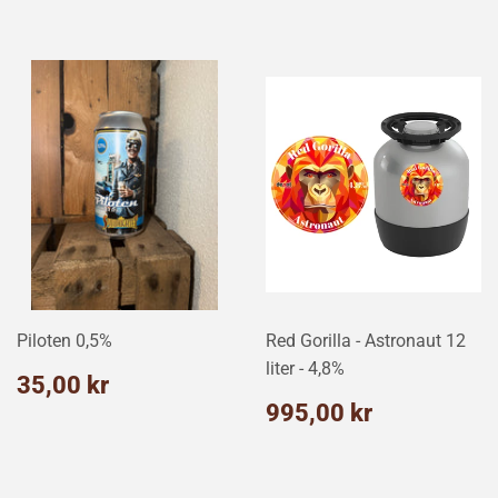
kr
kr
Piloten 0,5%
Red Gorilla - Astronaut 12
liter - 4,8%
Normalpris
35,00
35,00 kr
kr
Normalpris
995,00
995,00 kr
kr