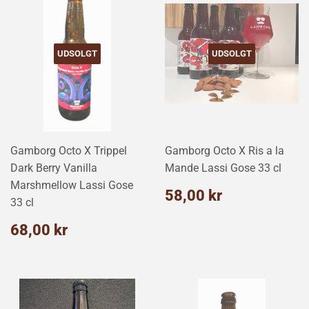
UDSOLGT
UDSOLGT
Gamborg Octo X Trippel
Gamborg Octo X Ris a la
Dark Berry Vanilla
Mande Lassi Gose 33 cl
Marshmellow Lassi Gose
Normalpris
58,00
58,00 kr
33 cl
kr
Normalpris
68,00
68,00 kr
kr