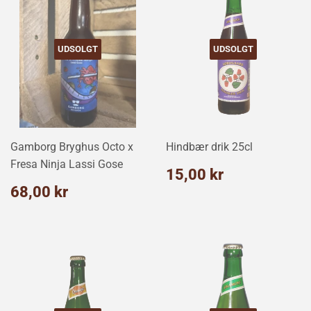
UDSOLGT
UDSOLGT
Gamborg Bryghus Octo x
Hindbær drik 25cl
Fresa Ninja Lassi Gose
Normalpris
15,00
15,00 kr
kr
Normalpris
68,00
68,00 kr
kr