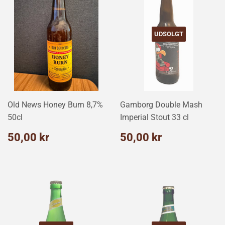
UDSOLGT
Old News Honey Burn 8,7%
Gamborg Double Mash
50cl
Imperial Stout 33 cl
Normalpris
50,00
Normalpris
50,00
50,00 kr
50,00 kr
kr
kr