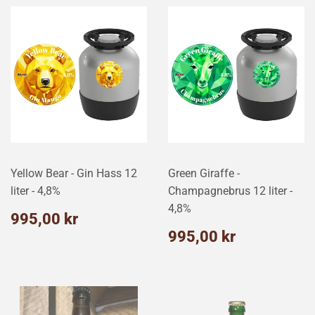
Yellow Bear - Gin Hass 12
Green Giraffe -
liter - 4,8%
Champagnebrus 12 liter -
4,8%
Normalpris
995,00
995,00 kr
kr
Normalpris
995,00
995,00 kr
kr