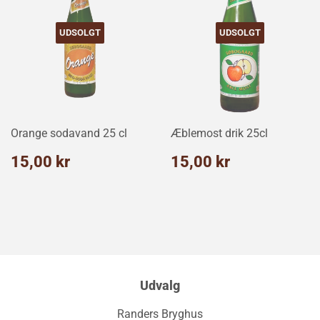
UDSOLGT
UDSOLGT
Orange sodavand 25 cl
Æblemost drik 25cl
Normalpris
15,00
Normalpris
15,00
15,00 kr
15,00 kr
kr
kr
Udvalg
Randers Bryghus