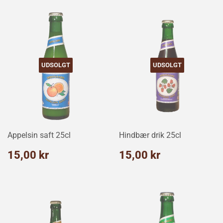
UDSOLGT
UDSOLGT
Appelsin saft 25cl
Hindbær drik 25cl
Normalpris
15,00
Normalpris
15,00
15,00 kr
15,00 kr
kr
kr