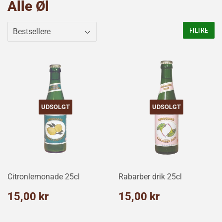
Alle Øl
FILTRE
UDSOLGT
UDSOLGT
Citronlemonade 25cl
Rabarber drik 25cl
Normalpris
15,00
Normalpris
15,00
15,00 kr
15,00 kr
kr
kr