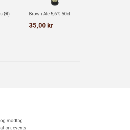
s Øl)
Brown Ale 5,6% 50cl
Normalpris
35,00
35,00 kr
kr
ris
5,00
r
v og modtag
ation, events