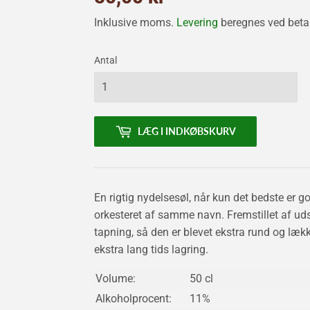
kr
Inklusive moms.
Levering
beregnes ved betal
Antal
LÆG I INDKØBSKURV
En rigtig nydelsesøl, når kun det bedste er g
orkesteret af samme navn. Fremstillet af udsø
tapning, så den er blevet ekstra rund og lække
ekstra lang tids lagring.
Volume:
50 cl
Alkoholprocent:
11%