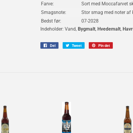
Farve:
Sort med Moccafarvet 
Smagsnote:
Stor smag med noter af 
Bedst før:
07-2028
Indeholder: Vand,
Bygmalt
,
Hvedemalt
,
Havr
Del
Del
Tweet
Tweet
Pin det
Pin
på
på
på
Facebook
Twitter
Pinterest