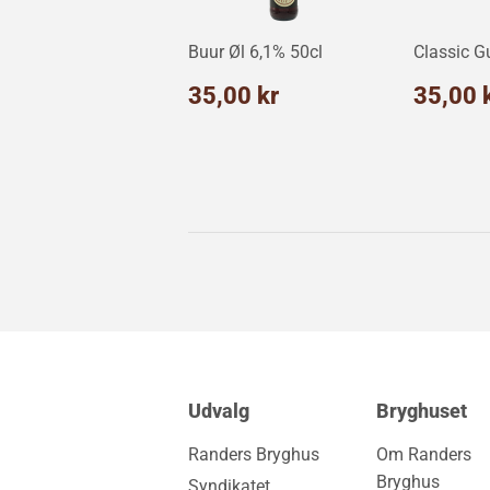
Buur Øl 6,1% 50cl
Classic G
Normalpris
35,00
Norm
35,00 kr
35,00 
kr
Udvalg
Bryghuset
Randers Bryghus
Om Randers
Bryghus
Syndikatet