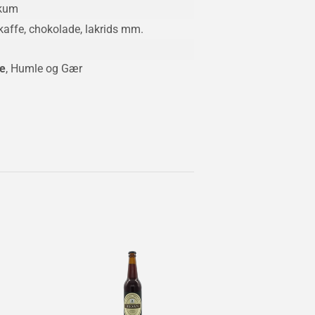
skum
kaffe, chokolade, lakrids mm.
e
, Humle og Gær