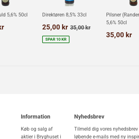
uld 5,6% 50cl
Direktøren 8,5% 33cl
Pilsner (Rander
5,6% 50cl
alpris
35,00
Udsalgspris
25,00
Normalpris
35,00 kr
kr
25,00 kr
35,00 kr
kr
kr
Normalp
3
35,00 kr
k
SPAR 10 KR
Information
Nyhedsbrev
Køb og salg af
Tilmeld dig vores nyhedsbre
aktier i Bryghuset i
løbende e-mails med ny inspir