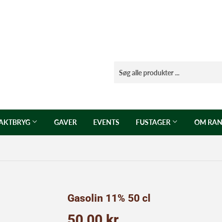
AKTBRYG
GAVER
EVENTS
FUSTAGER
OM RAN
Gasolin 11% 50 cl
50,00 kr
50,00